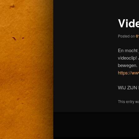
Vid
Posted on
0
En mocht 
videoclip!
bewegen. K
https://w
WIJ ZIJN B
This entry w