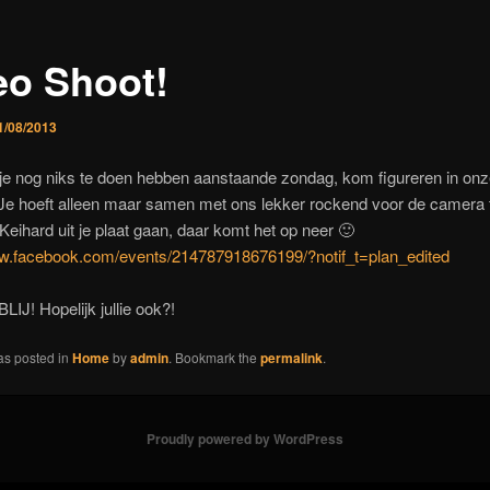
eo Shoot!
1/08/2013
je nog niks te doen hebben aanstaande zondag, kom figureren in onz
 Je hoeft alleen maar samen met ons lekker rockend voor de camera 
eihard uit je plaat gaan, daar komt het op neer 🙂
ww.facebook.com/events/214787918676199/?notif_t=plan_edited
LIJ! Hopelijk jullie ook?!
as posted in
Home
by
admin
. Bookmark the
permalink
.
Proudly powered by WordPress